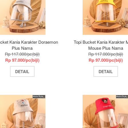
ucket Kania Karakter Doraemon
Topi Bucket Kania Karakter 
Plus Nama
Mouse Plus Nama
Rp 117.000/pc(biji)
Rp 117.000/pc(biji)
Rp 97.000/pc(biji)
Rp 97.000/pc(biji)
DETAIL
DETAIL