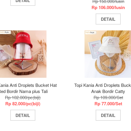
DETAIL
Rp 150.000/lusin
Rp 106.000/lusin
DETAIL
Kania Anti Droplets Bucket Hat
Topi Kania Anti Droplets Buck
ed Bordir Nama plus Tali
Anak Bordir Catty
Rp 102.000/pc(biji)
Rp 109.000/Set
Rp 82.000/pc(biji)
Rp 77.000/Set
DETAIL
DETAIL