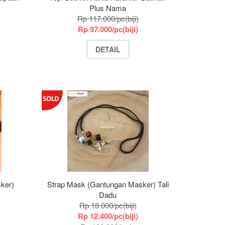
Plus Nama
Rp 117.000/pc(biji)
Rp 97.000/pc(biji)
DETAIL
ker)
Strap Mask (Gantungan Masker) Tali
Dadu
Rp 18.000/pc(biji)
Rp 12.400/pc(biji)