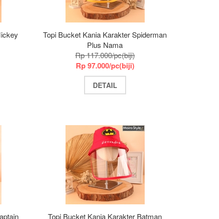
Mickey
Topi Bucket Kania Karakter Spiderman
Plus Nama
Rp 117.000/pc(biji)
Rp 97.000/pc(biji)
DETAIL
aptain
Topi Bucket Kania Karakter Batman