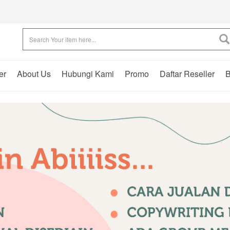
er
About Us
Hubungi Kami
Promo
Daftar Reseller
B