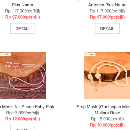
Plus Nama
America Plus Nama
Rp 117.000/pc(biji)
Rp 117.000/pc(biji)
Rp 97.000/pc(biji)
Rp 97.000/pc(biji)
DETAIL
DETAIL
p Mask Tali Suede Baby Pink
Srap Mask (Gantungan Mas
Rp 17.000/pc(biji)
Mutiara Rose
Rp 12.000/pc(biji)
Rp 15.000/pc(biji)
Rp 10.600/pc(biji)