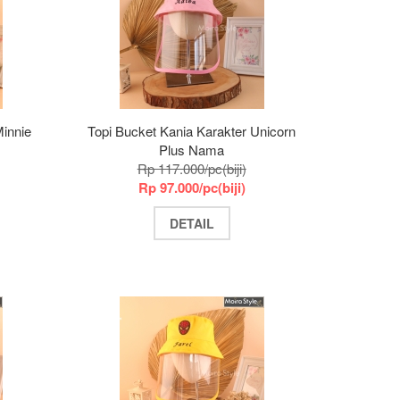
Minnie
Topi Bucket Kania Karakter Unicorn
Plus Nama
Rp 117.000/pc(biji)
Rp 97.000/pc(biji)
DETAIL