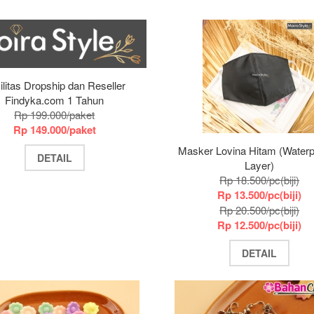
ilitas Dropship dan Reseller
Findyka.com 1 Tahun
Rp 199.000/paket
Rp 149.000/paket
Masker Lovina Hitam (Waterp
DETAIL
Layer)
Rp 18.500/pc(biji)
Rp 13.500/pc(biji)
Rp 20.500/pc(biji)
Rp 12.500/pc(biji)
DETAIL