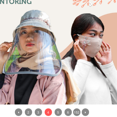
2
3
4
5
6
152