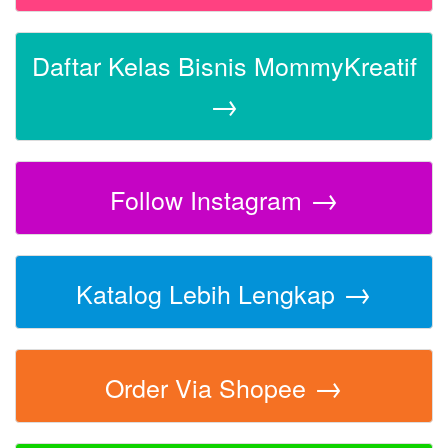
Daftar Kelas Bisnis MommyKreatif
→
→
Follow Instagram
→
Katalog Lebih Lengkap
→
Order Via Shopee