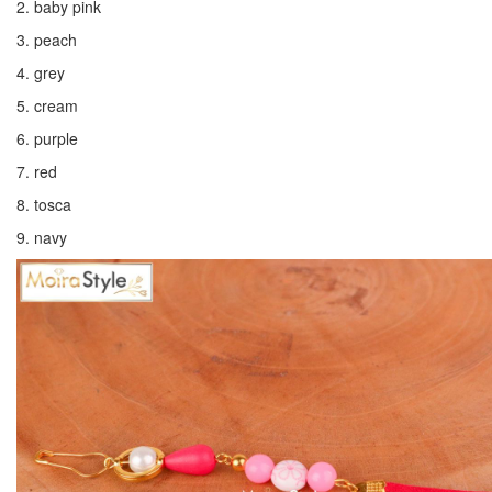
2. baby pink
3. peach
4. grey
5. cream
6. purple
7. red
8. tosca
9. navy