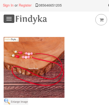
Sign In
or
Register
085646651205