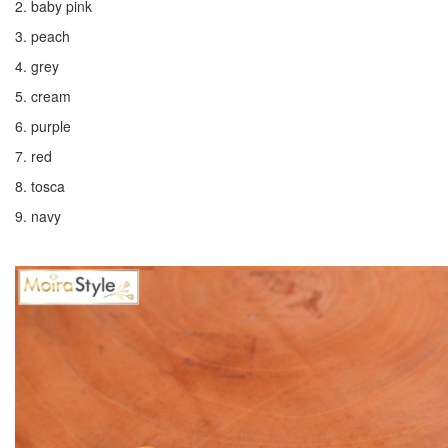
2. baby pink
3. peach
4. grey
5. cream
6. purple
7. red
8. tosca
9. navy