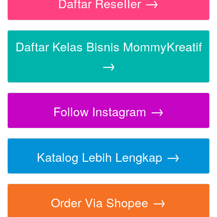
→
Daftar ReseIIer
Daftar Kelas Bisnis MommyKreatif
→
→
Follow Instagram
→
Katalog Lebih Lengkap
→
Order Via Shopee