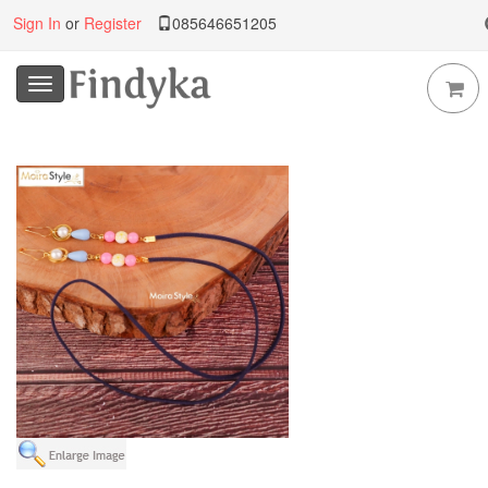
Sign In
or
Register
085646651205