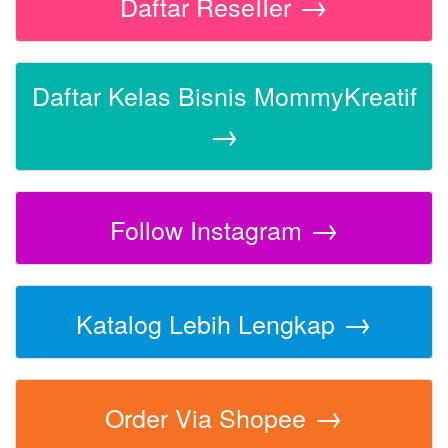
→
Daftar ReseIIer
Daftar Kelas Bisnis MommyKreatif
→
→
Follow Instagram
→
Katalog Lebih Lengkap
→
Order Via Shopee