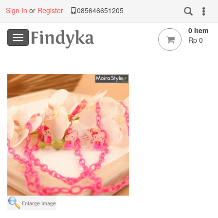
Sign In
or
Register
085646651205
0 Item
Rp 0