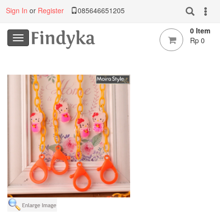
Sign In
or
Register
085646651205
0 Item
Rp 0