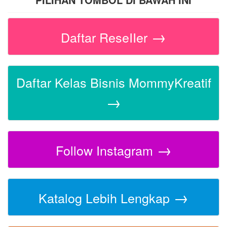
→
Daftar ReseIIer
Daftar Kelas Bisnis MommyKreatif
→
→
Follow Instagram
→
Katalog Lebih Lengkap