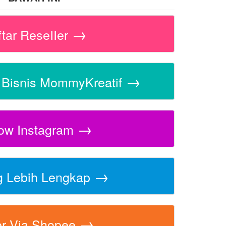
→
ftar ReseIIer
→
s Bisnis MommyKreatif
→
low Instagram
→
g Lebih Lengkap
→
er Via Shopee