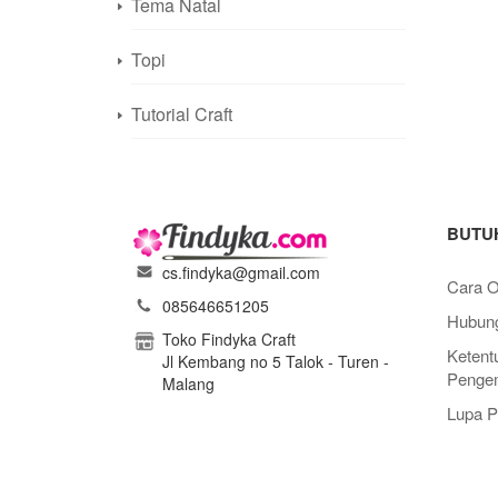
Tema Natal
Topi
Tutorial Craft
BUTU
cs.findyka@gmail.com
Cara O
085646651205
Hubung
Toko Findyka Craft
Ketent
Jl Kembang no 5 Talok - Turen -
Pengem
Malang
Lupa 