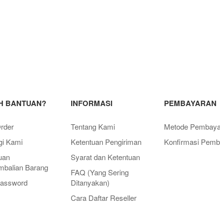
H BANTUAN?
INFORMASI
PEMBAYARAN
rder
Tentang Kami
Metode Pembaya
i Kami
Ketentuan Pengiriman
Konfirmasi Pemb
uan
Syarat dan Ketentuan
balian Barang
FAQ (Yang Sering
Password
Ditanyakan)
Cara Daftar Reseller