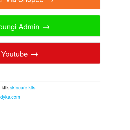
→
bungi Admin
→
Youtube
 klik
skincare kits
ndyka.com