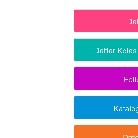
Da
Daftar Kela
Fol
Katalo
Ord