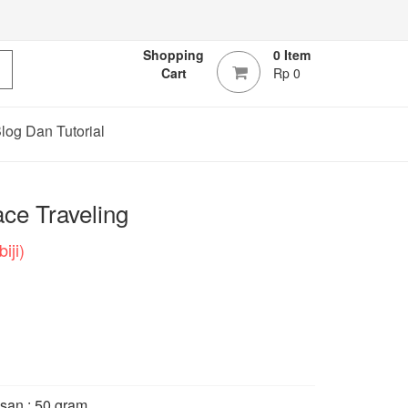
Shopping
0 Item
Cart
Rp 0
log Dan Tutorial
ce Traveling
iji)
san : 50 gram