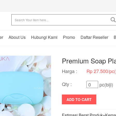
er
About Us
Hubungi Kami
Promo
Daftar Reseller
B
Premium Soap Pla
Harga :
Rp 27.500/pc(b
Qty :
pc(biji)
ADD TO CART
Estimasi Berat Produk+Kema