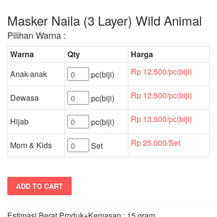
Masker Naila (3 Layer) Wild Animal
Pilihan Warna :
Warna
Qty
Harga
Rp 12.500/pc(biji)
Anak-anak
pc(biji)
Rp 12.500/pc(biji)
Dewasa
pc(biji)
Rp 13.500/pc(biji)
Hijab
pc(biji)
Rp 25.000/Set
Mom & Kids
Set
ADD TO CART
Estimasi Berat Produk+Kemasan : 15 gram