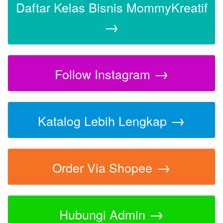
Daftar Kelas Bisnis MommyKreatif
→
→
Follow Instagram
→
Katalog Lebih Lengkap
→
Order Via Shopee
→
Hubungi Admin