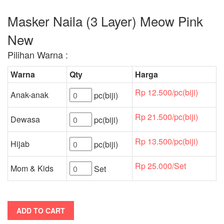
Masker Naila (3 Layer) Meow Pink
New
Pilihan Warna :
Warna
Qty
Harga
Rp 12.500/pc(biji)
Anak-anak
pc(biji)
Rp 21.500/pc(biji)
Dewasa
pc(biji)
Rp 13.500/pc(biji)
Hijab
pc(biji)
Rp 25.000/Set
Mom & Kids
Set
ADD TO CART