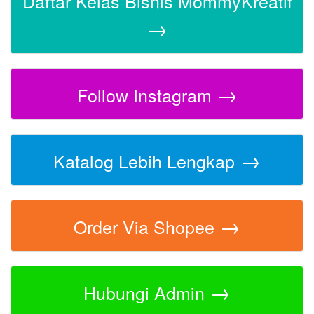
Daftar Kelas Bisnis MommyKreatif
→
→
Follow Instagram
→
Katalog Lebih Lengkap
→
Order Via Shopee
→
Hubungi Admin