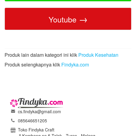
→
Youtube
Produk lain dalam kategori ini klik
Produk Kesehatan
Produk selengkapnya klik
Findyka.com
cs.findyka@gmail.com
085646651205
Toko Findyka Craft
Jl Kembang no 5 Talok - Turen - Malang