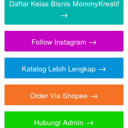
Daftar Kelas Bisnis MommyKreatif
→
→
Follow Instagram
→
Katalog Lebih Lengkap
→
Order Via Shopee
→
Hubungi Admin