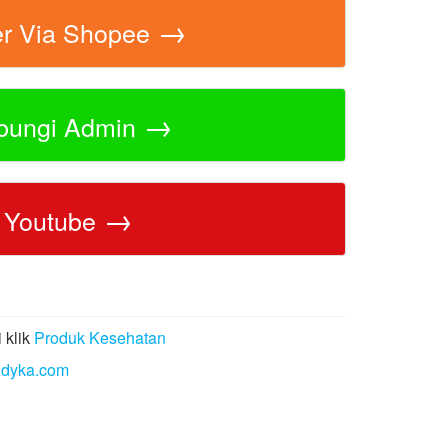
→
er Via Shopee
→
bungi Admin
→
Youtube
 klik
Produk Kesehatan
ndyka.com