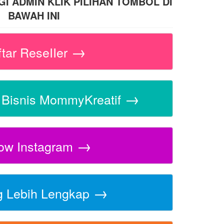
 ADMIN KLIK PILIHAN TOMBOL DI
BAWAH INI
→
ftar ReseIIer
→
s Bisnis MommyKreatif
→
low Instagram
→
g Lebih Lengkap