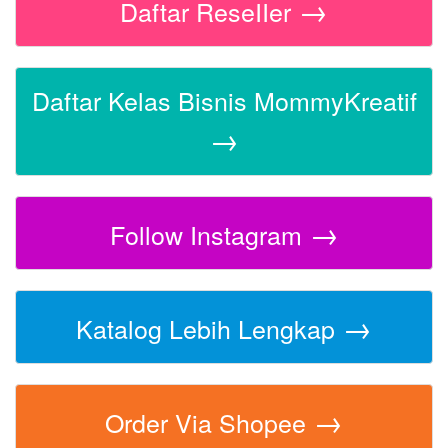
→
Daftar ReseIIer
Daftar Kelas Bisnis MommyKreatif
→
→
Follow Instagram
→
Katalog Lebih Lengkap
→
Order Via Shopee